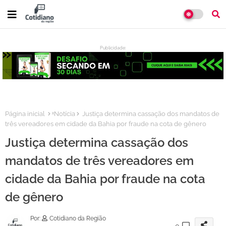
Publicidade:
:
Página inicial
ˣNotícia
Justiça determina cassação dos mandatos de
três vereadores em cidade da Bahia por fraude na cota de gênero
Justiça determina cassação dos
mandatos de três vereadores em
cidade da Bahia por fraude na cota
de gênero
Por:
Cotidiano da Região
0