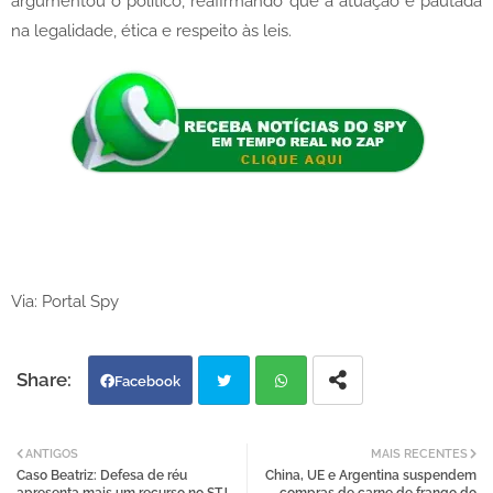
argumentou o político, reafirmando que a atuação é pautada
na legalidade, ética e respeito às leis.
Via: Portal Spy
Facebook
Twi
Wh
ANTIGOS
MAIS RECENTES
Caso Beatriz: Defesa de réu
China, UE e Argentina suspendem
tter
atsa