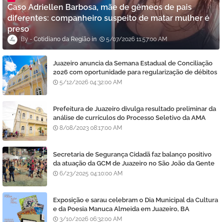
Caso Adriellen Barbosa, mãe de gêmeos de pais
diferentes: companheiro suspeito de matar mulher é
preso
Cotidiano da Região
5/07/2026 11:57:00 AM
Juazeiro anuncia da Semana Estadual de Conciliação
2026 com oportunidade para regularização de débitos
5/12/2026 04:32:00 AM
Prefeitura de Juazeiro divulga resultado preliminar da
análise de currículos do Processo Seletivo da AMA
8/08/2023 08:17:00 AM
Secretaria de Segurança Cidadã faz balanço positivo
da atuação da GCM de Juazeiro no São João da Gente
6/23/2025 04:10:00 AM
Exposição e sarau celebram o Dia Municipal da Cultura
e da Poesia Manuca Almeida em Juazeiro, BA
3/10/2026 06:32:00 AM