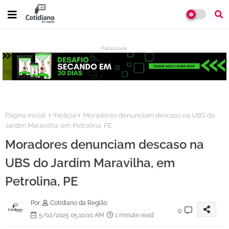
Publicidade:
:
Página inicial
ˣNotícia
Moradores denunciam descaso na UBS do
Jardim Maravilha, em Petrolina, PE
Moradores denunciam descaso na
UBS do Jardim Maravilha, em
Petrolina, PE
Por:
Cotidiano da Região
0
5/02/2025 05:10:00 AM
1 minute read