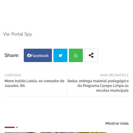
Via: Portal Spy
Facebook
Twi
Wh
ANTIGOS
MAIS RECENTES
Morre Inaldo Loiola, ex-vereador de
Seduc entrega material pedagógico
tter
atsa
Juazeiro, BA
do Programa Campo Limpo às
escolas municipais
pp
Mostrar mais