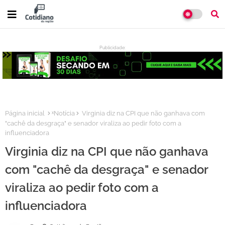
Publicidade:
:
Página inicial
ˣNotícia
Virginia diz na CPI que não ganhava com
"cachê da desgraça" e senador viraliza ao pedir foto com a
influenciadora
Virginia diz na CPI que não ganhava
com "cachê da desgraça" e senador
viraliza ao pedir foto com a
influenciadora