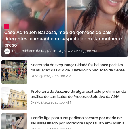
Caso Adriellen Barbosa, mãe de gêmeos de pais
diferentes: companheiro suspeito de matar mulher é
preso
Cotidiano da Região
5/07/2026 11:57:00 AM
Secretaria de Segurança Cidadã faz balanço positivo
da atuação da GCM de Juazeiro no São João da Gente
6/23/2025 04:10:00 AM
Prefeitura de Juazeiro divulga resultado preliminar da
análise de currículos do Processo Seletivo da AMA
8/08/2023 08:17:00 AM
Ladrão liga para a PM pedindo socorro por medo de
ser assassinado por moradores após furto em Goiânia,
diz polícia