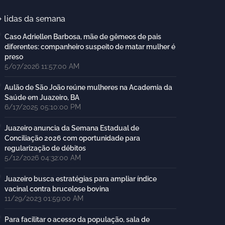
+ lidas da semana
Caso Adriellen Barbosa, mãe de gêmeos de pais
diferentes: companheiro suspeito de matar mulher é
preso
5/07/2026 11:57:00 AM
Aulão de São João reúne mulheres na Academia da
Saúde em Juazeiro, BA
6/17/2025 05:10:00 PM
Juazeiro anuncia da Semana Estadual de
Conciliação 2026 com oportunidade para
regularização de débitos
5/12/2026 04:32:00 AM
Juazeiro busca estratégias para ampliar índice
vacinal contra brucelose bovina
11/29/2023 01:59:00 AM
Para facilitar o acesso da população, sala de