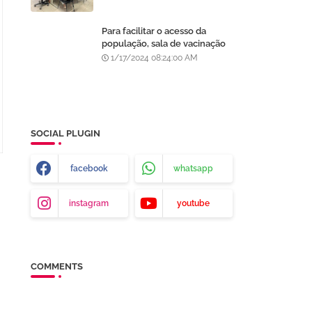
Para facilitar o acesso da
população, sala de vacinação
será instalada na Farmácia
1/17/2024 08:24:00 AM
Central de Juazeiro-BA
SOCIAL PLUGIN
facebook
whatsapp
instagram
youtube
COMMENTS