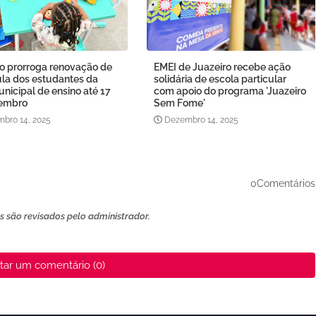
ro prorroga renovação de
EMEI de Juazeiro recebe ação
ula dos estudantes da
solidária de escola particular
nicipal de ensino até 17
com apoio do programa 'Juazeiro
embro
Sem Fome'
bro 14, 2025
Dezembro 14, 2025
0Comentários
 são revisados ​​pelo administrador.
tar um comentário (0)