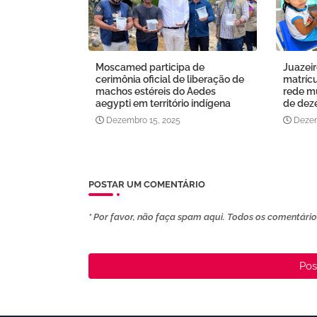
Moscamed participa de
Juazei
cerimônia oficial de liberação de
matríc
machos estéreis do Aedes
rede mu
aegypti em território indígena
de dez
Dezembro 15, 2025
Dezem
POSTAR UM COMENTÁRIO
* Por favor, não faça spam aqui. Todos os comentários
Pos