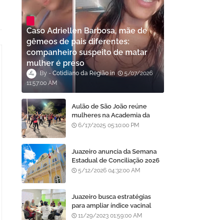
Caso Adriellen Barbosa, mãe de
gêmeos de pais diferentes:
companheiro suspeito de matar
mulher é preso
Cotidiano da Região
5/07/2026
11:57:00 AM
Aulão de São João reúne
mulheres na Academia da
Saúde em Juazeiro, BA
6/17/2025 05:10:00 PM
Juazeiro anuncia da Semana
Estadual de Conciliação 2026
com oportunidade para
5/12/2026 04:32:00 AM
regularização de débitos
Juazeiro busca estratégias
para ampliar índice vacinal
contra brucelose bovina
11/29/2023 01:59:00 AM