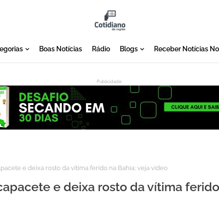
egorias
Boas Notícias
Rádio
Blogs
Receber Notícias N
Publicidade:
:
ete e deixa rosto da vítima ferido na Bahia; veja vídeo
acete e deixa rosto da vítima ferid