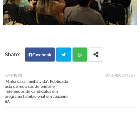
Facebook
Twi
Wh
ANTIGOS
MAIS RECENTES
'Minha casa, minha vida': Publicada
tter
atsa
lista de recursos deferidos e
indeferidos de candidatos em
programa habitacional em Juazeiro,
pp
BA