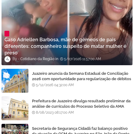
Caso Adriellen Barbosa, mãe de gêmeos de pais
diferentes: companheiro suspeito de matar mulher é
preso
Cotidiano da Região
5/07/2026 11:57:00 AM
Juazeiro anuncia da Semana Estadual de Conciliação
2026 com oportunidade para regularização de débitos
5/12/2026 04:32:00 AM
Prefeitura de Juazeiro divulga resultado preliminar da
análise de currículos do Processo Seletivo da AMA
8/08/2023 08:17:00 AM
Secretaria de Segurança Cidadã faz balanço positivo
da atuação da GCM de Juazeiro no São João da Gente