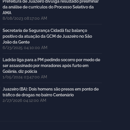
Prefeitura de Juazeiro divulga resultado preliminar
da análise de currículos do Processo Seletivo da
AMA
8/08/2023 08:17:00 AM
Secretaria de Segurança Cidadã faz balanço
positivo da atuação da GCM de Juazeiro no São
João da Gente
6/23/2025 04:10:00 AM
Ladrão liga para a PM pedindo socorro por medo de
ser assassinado por moradores após furto em
Goiânia, diz polícia
1/05/2024 03:47:00 AM
Juazeiro (BA): Dois homens são presos em ponto de
tráfico de drogas no bairro Centenário
2/27/2026 04:12:00 AM