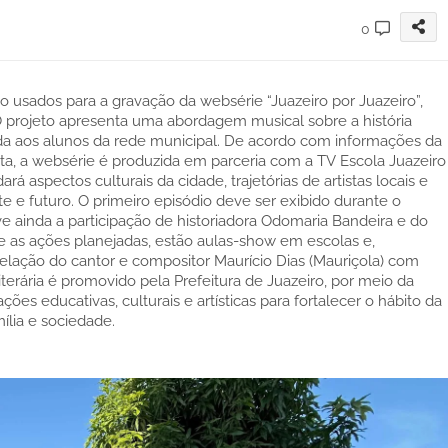
0
do usados para a gravação da websérie “Juazeiro por Juazeiro”,
. O projeto apresenta uma abordagem musical sobre a história
ada aos alunos da rede municipal. De acordo com informações da
eta, a websérie é produzida em parceria com a TV Escola Juazeiro
á aspectos culturais da cidade, trajetórias de artistas locais e
e e futuro. O primeiro episódio deve ser exibido durante o
lve ainda a participação de historiadora Odomaria Bandeira e do
tre as ações planejadas, estão aulas-show em escolas e,
relação do cantor e compositor Maurício Dias (Mauriçola) com
iterária é promovido pela Prefeitura de Juazeiro, por meio da
es educativas, culturais e artísticas para fortalecer o hábito da
ília e sociedade.