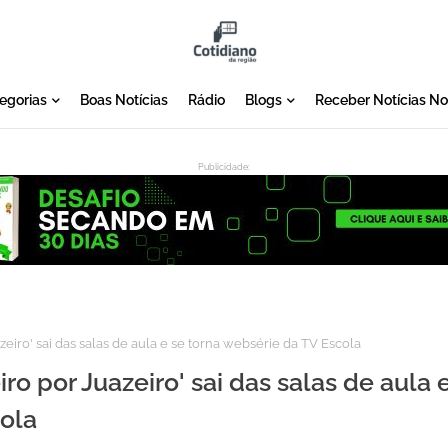
egorias
Boas Notícias
Rádio
Blogs
Receber Notícias N
Publicidade:
:
uazeiro' sai das salas de aula e se torna websérie da TV Escola
eiro por Juazeiro' sai das salas de aula 
ola