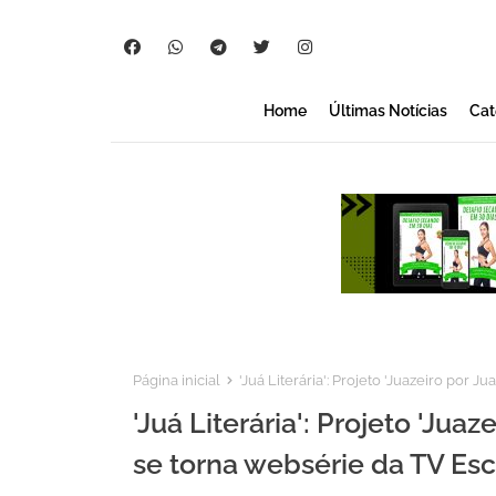
Home
Últimas Notícias
Cat
Página inicial
'Juá Literária': Projeto 'Juazeiro por J
'Juá Literária': Projeto 'Juaz
se torna websérie da TV Esc