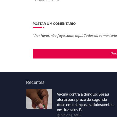
POSTAR UM COMENTÁRIO
* Por favor, não faça spam aqui. Todos os comentários
Pos
Recentes
Vacina contra a dengue: Sesau
alerta para prazo da segunda
dose em crianças e adolescentes,
em Juazeiro, B
Maio 14, 2026