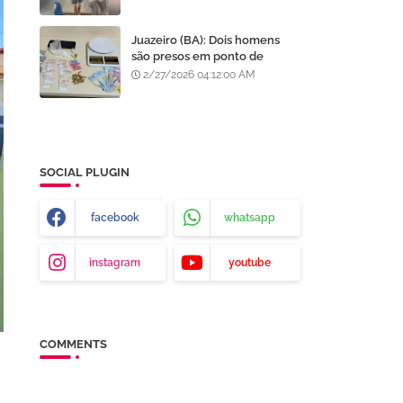
após furto em Goiânia, diz
polícia
Juazeiro (BA): Dois homens
são presos em ponto de
tráfico de drogas no bairro
2/27/2026 04:12:00 AM
Centenário
SOCIAL PLUGIN
facebook
whatsapp
instagram
youtube
COMMENTS