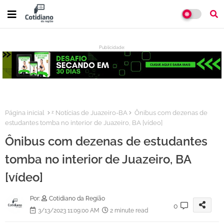
Publicidade:
:
Página inicial
ᶻ Notícias de Juazeiro-BA
Ônibus com dezenas de
estudantes tomba no interior de Juazeiro, BA [vídeo]
Ônibus com dezenas de estudantes
tomba no interior de Juazeiro, BA
[vídeo]
Por:
Cotidiano da Região
0
3/13/2023 11:09:00 AM
2 minute read