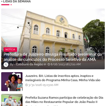
+ LIDAS DA SEMANA
NOTÍCIA
Prefeitura de Juazeiro divulga resultado preliminar da
análise de currículos do Processo Seletivo da AMA
Cotidiano da Região
8/08/2023 08:17:00 AM
Juazeiro, BA: Listas de inscritos aptos, inaptos e
inelegíveis do Programa Minha Casa, Minha Vida são
divulgadas
3/31/2026 05:03:00 AM
Prefeita Suzana Ramos participa de celebração do Dia
das Mães no Restaurante Popular do João Paulo II