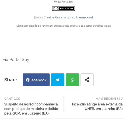
Fonte: Portal Spy
Creative Commons - 4.0 Internacional
Licença
Cópia sem citação da fonte com link para este original pode sofrer punições legais.
Portal Spy - Notícias de Juazeiro (BA), Petrolina (PE) e Região. Blog de Notícias.
Portal Spy - Notícias de Juazeiro (BA), Petrolina (PE) e Região. Blog de Notícias.
via Portal Spy
Facebook
Twi
Wh
ANTIGOS
MAIS RECENTES
Suspeito de agredir companheira
Incêndio atinge área externa da
tter
atsa
com pedaço de madeira é detido
UNEB, em Juazeiro (BA)
pela GCM, em Juazeiro (BA)
pp