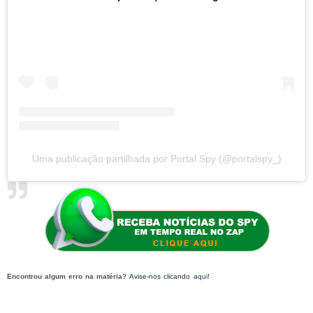
Uma publicação partilhada por Portal Spy (@portalspy_)
Encontrou algum erro na matéria?
Avise-nos clicando aqui!
O post 'Ônibus com dezenas de
estudantes tomba no interior de Juazeiro, BA [vídeo]' apareceu primeiro no Portal Spy.