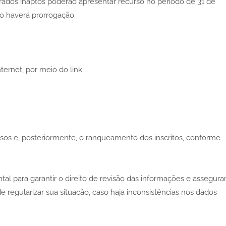
rados inaptos poderão apresentar recurso no período de 31 de
ão haverá prorrogação.
ternet, por meio do link:
rsos e, posteriormente, o ranqueamento dos inscritos, conforme
 para garantir o direito de revisão das informações e assegura
 regularizar sua situação, caso haja inconsistências nos dados