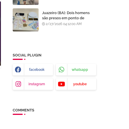
após furto em Goiânia, diz
polícia
Juazeiro (BA): Dois homens
são presos em ponto de
tráfico de drogas no bairro
2/27/2026 04:12:00 AM
Centenário
SOCIAL PLUGIN
facebook
whatsapp
instagram
youtube
COMMENTS