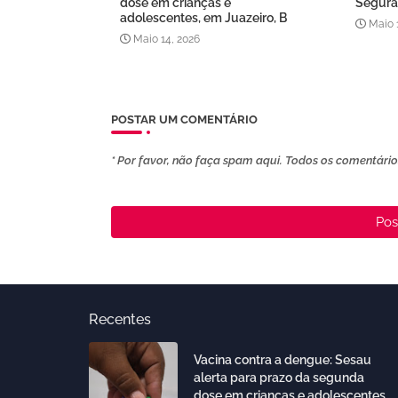
dose em crianças e
Segura
adolescentes, em Juazeiro, B
Maio 
Maio 14, 2026
POSTAR UM COMENTÁRIO
* Por favor, não faça spam aqui. Todos os comentários
Pos
Recentes
Vacina contra a dengue: Sesau
alerta para prazo da segunda
dose em crianças e adolescentes,