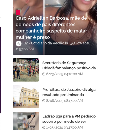
Caso Adriellen Barbosa, mãe de
gêmeos de pais diferentes:
companheiro suspeito de matar
mulher é preso
Cotidiano da Região
5/07/2026
11:57:00 AM
Secretaria de Segurança
Cidadã faz balanço positivo da
atuação da GCM de Juazeiro
6/23/2025 04:10:00 AM
no São João da Gente
Prefeitura de Juazeiro divulga
resultado preliminar da
análise de currículos do
8/08/2023 08:17:00 AM
Processo Seletivo da AMA
Ladrão liga para a PM pedindo
socorro por medo de ser
assassinado por moradores
1/05/2024 03:47:00 AM