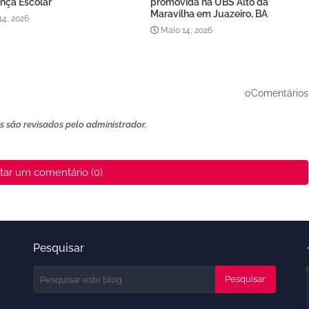
nça Escolar
promovida na UBS Alto da
Maravilha em Juazeiro, BA
14, 2026
Maio 14, 2026
0Comentários
 são revisados ​​pelo administrador.
tar um comentário (0)
Pesquisar