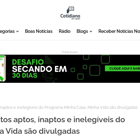
egorias
Boas Notícias
Rádio
Blogs
Receber Notícias N
Publicidade:
:
, inaptos e inelegíveis do Programa Minha Casa, Minha Vida são divulgadas
itos aptos, inaptos e inelegíveis do
a Vida são divulgadas