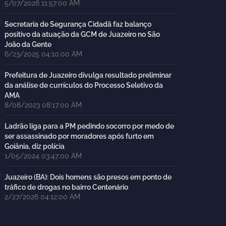
5/07/2026 11:57:00 AM
Secretaria de Segurança Cidadã faz balanço
positivo da atuação da GCM de Juazeiro no São
João da Gente
6/23/2025 04:10:00 AM
Prefeitura de Juazeiro divulga resultado preliminar
da análise de currículos do Processo Seletivo da
AMA
8/08/2023 08:17:00 AM
Ladrão liga para a PM pedindo socorro por medo de
ser assassinado por moradores após furto em
Goiânia, diz polícia
1/05/2024 03:47:00 AM
Juazeiro (BA): Dois homens são presos em ponto de
tráfico de drogas no bairro Centenário
2/27/2026 04:12:00 AM