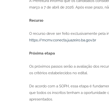
A Prefeitura informa que os candidatos conside
março a 7 de abril de 2026. Após esse prazo, n
Recurso
O recurso deve ser feito exclusivamente pela in
https://mcmv.conecta.juazeiro.ba.gov.br
Próxima etapa
Os próximos passos serão a avaliação dos recu
os critérios estabelecidos no edital.
De acordo com a SOPH, essa etapa é fundamental
que todos os inscritos tenham a oportunidade de
apresentados.