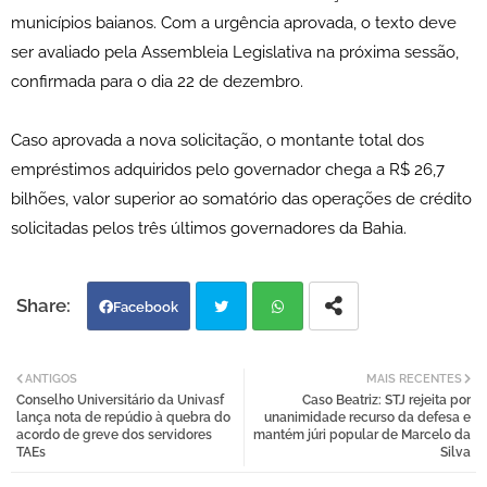
municípios baianos. Com a urgência aprovada, o texto deve
ser avaliado pela Assembleia Legislativa na próxima sessão,
confirmada para o dia 22 de dezembro.
Caso aprovada a nova solicitação, o montante total dos
empréstimos adquiridos pelo governador chega a R$ 26,7
bilhões, valor superior ao somatório das operações de crédito
solicitadas pelos três últimos governadores da Bahia.
Facebook
Twi
Wh
ANTIGOS
MAIS RECENTES
Conselho Universitário da Univasf
Caso Beatriz: STJ rejeita por
tter
atsa
lança nota de repúdio à quebra do
unanimidade recurso da defesa e
acordo de greve dos servidores
mantém júri popular de Marcelo da
TAEs
Silva
pp