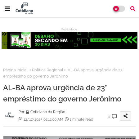
Publicidade:
:
Página inicial
Política Regional
AL-BA aprova urgência de 23°
empréstimo do governo Jerônimo
AL-BA aprova urgência de 23°
empréstimo do governo Jerônimo
Por:
Cotidiano da Região
0
12/17/2025 02:12:00 AM
1 minute read