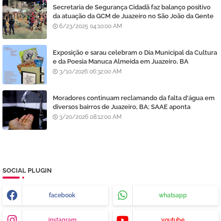
Secretaria de Segurança Cidadã faz balanço positivo
da atuação da GCM de Juazeiro no São João da Gente
6/23/2025 04:10:00 AM
Exposição e sarau celebram o Dia Municipal da Cultura
e da Poesia Manuca Almeida em Juazeiro, BA
3/10/2026 06:32:00 AM
Moradores continuam reclamando da falta d'água em
diversos bairros de Juazeiro, BA; SAAE aponta
manutenção e lavagem de filtros
3/20/2026 08:12:00 AM
SOCIAL PLUGIN
facebook
whatsapp
instagram
youtube