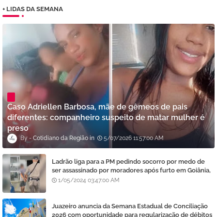
+ LIDAS DA SEMANA
Caso Adriellen Barbosa, mãe de gêmeos de pais
diferentes: companheiro suspeito de matar mulher é
preso
Cotidiano da Região
5/07/2026 11:57:00 AM
Ladrão liga para a PM pedindo socorro por medo de
ser assassinado por moradores após furto em Goiânia,
diz polícia
1/05/2024 03:47:00 AM
Juazeiro anuncia da Semana Estadual de Conciliação
2026 com oportunidade para regularização de débitos