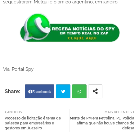
sequestraram Melqui e o amigo argentino, em janeiro.
Via: Portal Spy
Facebook
Twi
Wh
ANTIGOS
MAIS RECENTES
Processo de licitação é tema de
Morte de PM em Petrolina, PE: Polícia
tter
atsa
palestra para empresários e
afirma que não houve chance de
gestores em Juazeiro
defesa
pp