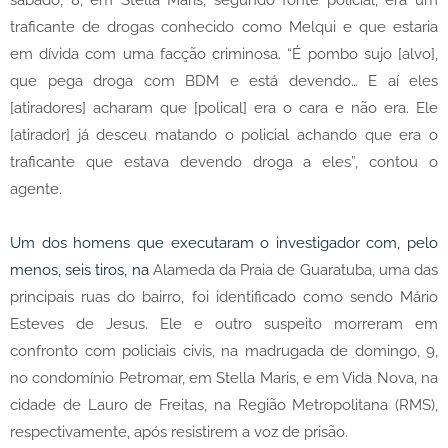
sábado, 8, em Stella Maris, segundo fonte policial, era um
traficante de drogas conhecido como Melqui e que estaria
em dívida com uma facção criminosa. “É pombo sujo [alvo],
que pega droga com BDM e está devendo… E aí eles
[atiradores] acharam que [polical] era o cara e não era. Ele
[atirador] já desceu matando o policial achando que era o
traficante que estava devendo droga a eles”, contou o
agente.
Um dos homens que executaram o investigador com, pelo
menos, seis tiros, na
Alameda da Praia de Guaratuba, uma das
principais ruas do bairro, foi identificado como sendo Mário
Esteves de Jesus. Ele e outro suspeito morreram em
confronto com policiais civis, na madrugada de domingo, 9,
no condomínio Petromar, em Stella Maris, e em Vida Nova, na
cidade de Lauro de Freitas, na Região Metropolitana (RMS),
respectivamente, após resistirem a voz de prisão.