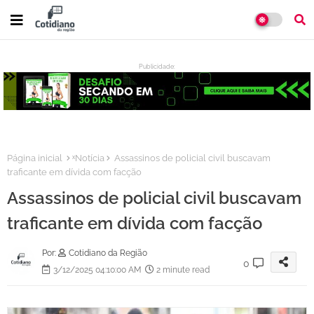
Publicidade:
:
Página inicial
ˣNotícia
Assassinos de policial civil buscavam
traficante em dívida com facção
Assassinos de policial civil buscavam
traficante em dívida com facção
Por:
Cotidiano da Região
0
3/12/2025 04:10:00 AM
2 minute read